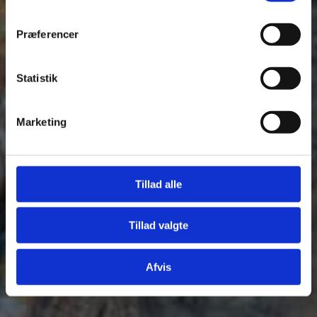
Se Cookie & Privatlivspolitik
her
Præferencer
Statistik
Marketing
Tillad alle
Tillad valgte
Afvis