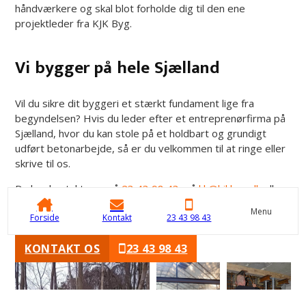
håndværkere og skal blot forholde dig til den ene
projektleder fra KJK Byg.
Vi bygger på hele Sjælland
Vil du sikre dit byggeri et stærkt fundament lige fra
begyndelsen? Hvis du leder efter et entreprenørfirma på
Sjælland, hvor du kan stole på et holdbart og grundigt
udført betonarbejde, så er du velkommen til at ringe eller
skrive til os.
Du kan kontakte os på
23 43 98 43
, på
kk@kjkbyg.dk
eller
henvende dig
her
på hjemmesiden.
Menu
Forside
Kontakt
23 43 98 43
KONTAKT OS
23 43 98 43