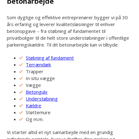
betonarbejde
Som dygtige og effektive entreprenører bygger vi på 30
års erfaring og leverer kvalitetsløsninger til enhver
betonopgave – fra støbning af fundamentet til
privatboliger til de helt store understøbninger i offentlige
parkeringskældre. Til dit betonarbejde kan vi tilbyde:
Støbning af fundament
Terrændæk
Trapper
In situ vægge
Vægge
Betongulv
Understøbning
Kældre
Støttemure
Og m.m.
Vi starter altid et nyt samarbejde med en grundig
indledende samtale, hvor vi drøfter dine ønsker og