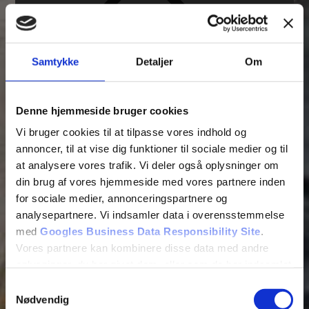
Samtykke
Detaljer
Om
Tilføj filer (max 5)
Denne hjemmeside bruger cookies
Vi bruger cookies til at tilpasse vores indhold og
annoncer, til at vise dig funktioner til sociale medier og til
BLIV KONTAKTET
at analysere vores trafik. Vi deler også oplysninger om
din brug af vores hjemmeside med vores partnere inden
for sociale medier, annonceringspartnere og
analysepartnere. Vi indsamler data i overensstemmelse
med
Googles Business Data Responsibility Site
.
Vores partnere kan kombinere disse data med andre
oplysninger, du har givet dem, eller som de har indsamlet
fra din brug af deres tjenester.
Samtykkevalg
Nødvendig